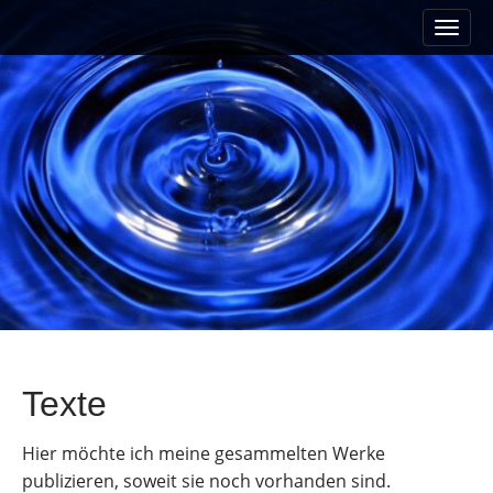
M
S
a
k
i
i
n
p
m
t
e
o
n
c
u
o
n
t
e
n
t
Texte
Hier möchte ich meine gesammelten Werke
publizieren, soweit sie noch vorhanden sind.