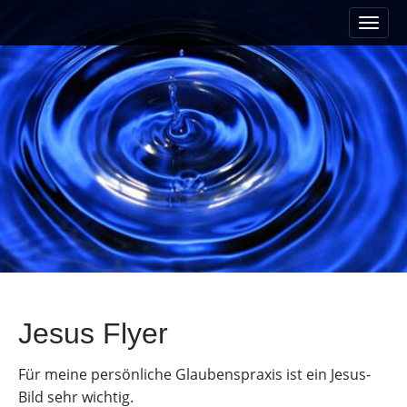
M
S
a
k
i
i
n
p
m
t
e
o
n
c
u
o
n
t
e
n
t
Jesus Flyer
Für meine persönliche Glaubenspraxis ist ein Jesus-
Bild sehr wichtig.