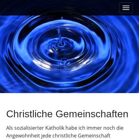
M
S
a
k
i
i
n
p
m
t
e
o
n
c
u
o
n
t
e
n
t
Christliche Gemeinschaften
Als sozialisierter Katholik habe ich immer noch die
Angewohnheit jede christliche Gemeinschaft