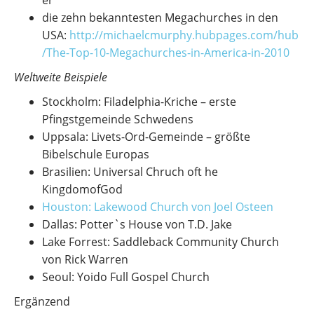
er
die zehn bekanntesten Megachurches in den
USA:
http://michaelcmurphy.hubpages.com/hub
/The-Top-10-Megachurches-in-America-in-2010
Weltweite Beispiele
Stockholm: Filadelphia-Kriche – erste
Pfingstgemeinde Schwedens
Uppsala: Livets-Ord-Gemeinde – größte
Bibelschule Europas
Brasilien: Universal Chruch oft he
KingdomofGod
Houston: Lake
w
ood Church von Joel Osteen
Dallas: Potter`s House von T.D. Jake
Lake Forrest: Saddleback Community Church
von Rick Warren
Seoul: Yoido Full Gospel Church
Ergänzend