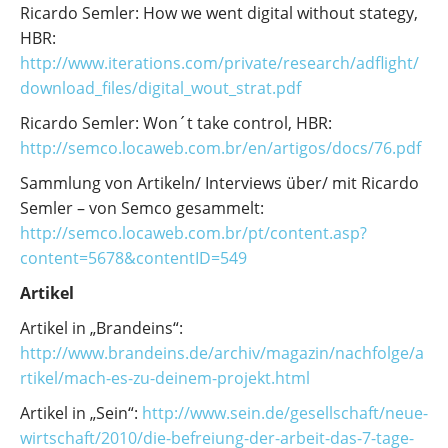
Ricardo Semler: How we went digital without stategy,
HBR:
http://www.iterations.com/private/research/adflight/
download_files/digital_wout_strat.pdf
Ricardo Semler: Won´t take control, HBR:
http://semco.locaweb.com.br/en/artigos/docs/76.pdf
Sammlung von Artikeln/ Interviews über/ mit Ricardo
Semler – von Semco gesammelt:
http://semco.locaweb.com.br/pt/content.asp?
content=5678&contentID=549
Artikel
Artikel in „Brandeins“:
http://www.brandeins.de/archiv/magazin/nachfolge/a
rtikel/mach-es-zu-deinem-projekt.html
Artikel in „Sein“:
http://www.sein.de/gesellschaft/neue-
wirtschaft/2010/die-befreiung-der-arbeit-das-7-tage-