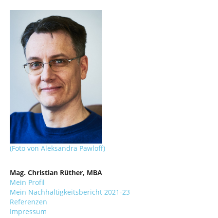
n
a
v
i
g
a
t
i
o
n
(Foto von Aleksandra Pawloff)
Mag. Christian Rüther, MBA
Mein Profil
Mein Nachhaltigkeitsbericht 2021-23
Referenzen
Impressum