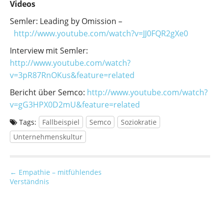
Videos
Semler: Leading by Omission –
http://www.youtube.com/watch?v=JJ0FQR2gXe0
Interview mit Semler:
http://www.youtube.com/watch?
v=3pR87RnOKus&feature=related
Bericht über Semco:
http://www.youtube.com/watch?
v=gG3HPX0D2mU&feature=related
Tags:
Fallbeispiel
Semco
Soziokratie
Unternehmenskultur
P
← Empathie – mitfühlendes
Verständnis
o
s
t