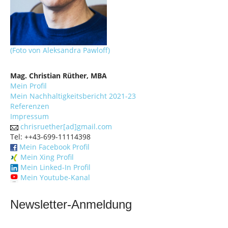
i
o
n
(Foto von Aleksandra Pawloff)
Mag. Christian Rüther, MBA
Mein Profil
Mein Nachhaltigkeitsbericht 2021-23
Referenzen
Impressum
chrisruether[ad]gmail.com
Tel: ++43-699-11114398
Mein Facebook Profil
Mein Xing Profil
Mein Linked-In Profil
Mein Youtube-Kanal
Newsletter-Anmeldung