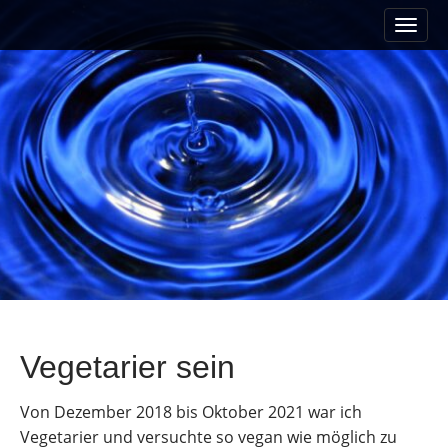
M
S
a
k
i
i
n
p
m
t
e
o
n
c
u
o
n
t
e
n
t
Vegetarier sein
Von Dezember 2018 bis Oktober 2021 war ich
Vegetarier und versuchte so vegan wie möglich zu