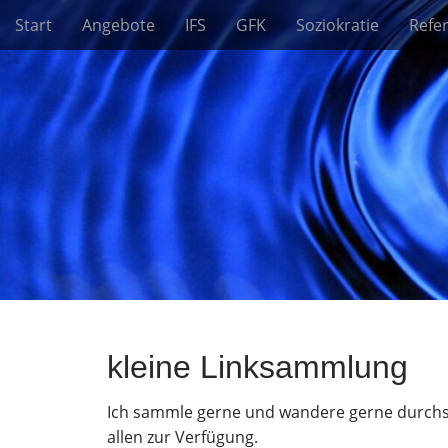
M
S
Start
Angebote
IFS
GFK
Soziokratie
Refe
a
k
i
i
n
p
m
t
e
o
n
c
u
o
n
t
e
n
t
kleine Linksammlung
Ich sammle gerne und wandere gerne durchs Ne
allen zur Verfügung.