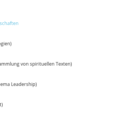
tschaften
gien)
mmlung von spirituellen Texten)
hema Leadership)
t)