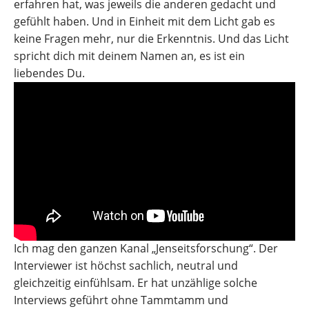
erfahren hat, was jeweils die anderen gedacht und
gefühlt haben. Und in Einheit mit dem Licht gab es
keine Fragen mehr, nur die Erkenntnis. Und das Licht
spricht dich mit deinem Namen an, es ist ein
liebendes Du.
Ich mag den ganzen Kanal „Jenseitsforschung“. Der
Interviewer ist höchst sachlich, neutral und
gleichzeitig einfühlsam. Er hat unzählige solche
Interviews geführt ohne Tammtamm und