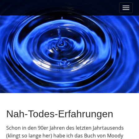
M
S
a
k
i
i
n
p
m
t
e
o
n
c
u
o
n
t
e
n
t
Nah-Todes-Erfahrungen
Schon in den 90er Jahren des letzten Jahrtausends
(klingt so lange her) habe ich das Buch von Moody