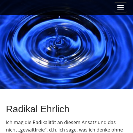
M
S
a
k
i
i
n
p
m
t
e
o
n
c
u
o
n
t
e
n
t
Radikal Ehrlich
Ich mag die Radikalität an diesem Ansatz und das
nicht „gewaltfreie“, d.h. ich sage, was ich denke ohne