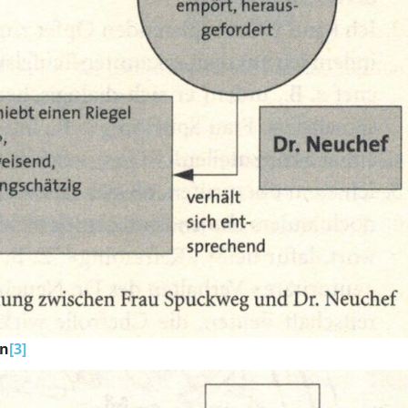
on
[3]