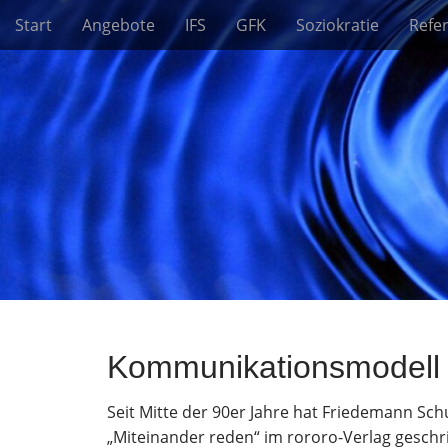
M
S
Start
Angebote
IFS
GFK
Soziokratie
Refe
a
k
i
i
n
p
m
t
e
o
n
c
u
o
n
t
e
n
t
Kommunikationsmodell 
Seit Mitte der 90er Jahre hat Friedemann S
„Miteinander reden“ im rororo-Verlag geschri