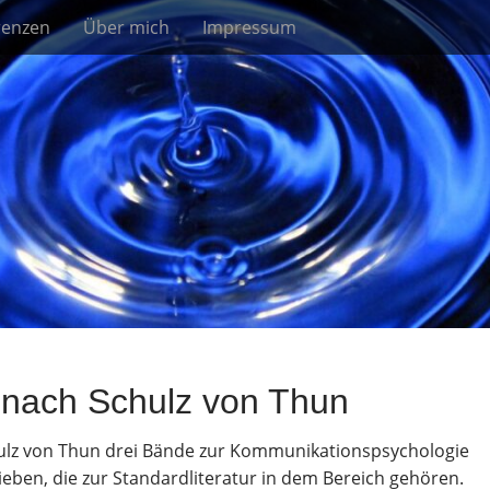
renzen
Über mich
Impressum
nach Schulz von Thun
chulz von Thun drei Bände zur Kommunikationspsychologie
eben, die zur Standardliteratur in dem Bereich gehören.