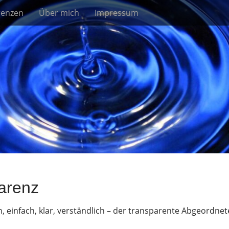
renzen
Über mich
Impressum
arenz
 einfach, klar, verständlich – der transparente Abgeordnet