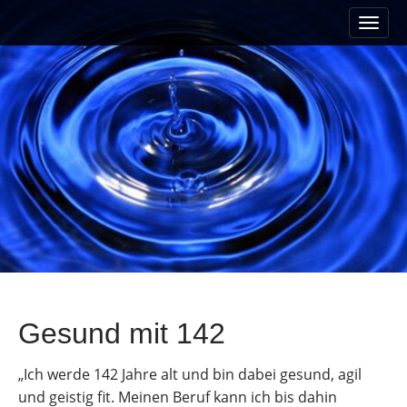
M
S
a
k
i
i
n
p
m
t
e
o
n
c
u
o
n
t
e
n
t
Gesund mit 142
„Ich werde 142 Jahre alt und bin dabei gesund, agil
und geistig fit. Meinen Beruf kann ich bis dahin